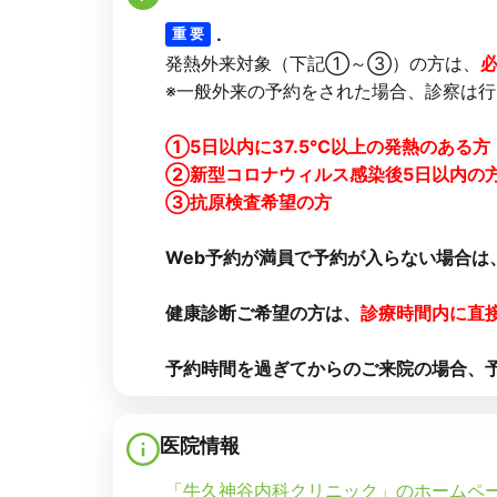
.
重 要
発熱外来対象（下記①～③）の方は、
※一般外来の予約をされた場合、診察は
①5日以内に37.5℃以上の発熱のある方
②新型コロナウィルス感染後5日以内の
③抗原検査希望の方
Web予約が満員で予約が入らない場合は
健康診断ご希望の方は、
診療時間内に直
予約時間を過ぎてからのご来院の場合、
医院情報
「牛久神谷内科クリニック」のホームペ