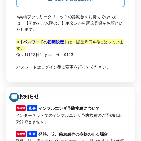
※高橋ファミリークリニックの診察券をお持ちでない方
は、【初めてご来院の方】ボタンから新規登録をお願いい
たします。
※
【
パスワードの初期設定】
は、誕生月日4桁になっていま
す。
例：1月23日生まれ → 0123
パスワードはログイン後に変更を行ってください。
お知らせ
インフルエンザ予防接種について
New!
重 要
インターネットでのインフルエンザ予防接種のご予約はお
受けできません。
発熱、咳、倦怠感等の症状のある場合
New!
重 要
発熱、咳、倦怠感などのコロナウィルス疑いのある方はWE