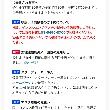
に受診される方へ
受付終了時間30分前の午前11時30分、午後16時30分までに
ご来院いただきますようお願いいたします。
検診、予防接種のご予約について
重 要
検診、インフルエンザワクチン以外の予防接種のご予約に
ついては直接お電話
03-5490-8700
でお取りください。
Webでご予約いただいても受診できませんので、ご了承く
ださい。
女性性機能外来 開設のお知らせ
New!
10月より女性性機能に関する専門外来を開始します。毎月
第3土...
続きを読む
スターフォーマー導入
重 要
骨盤底筋強化にスターフォーマー導入しました。詳しくは
ホームページ
をご確認ください。
初回は医師の診察のうえご予約ください。2回目以降はや予
約サイトから予約が可能になります。
マスク着用のお願い
重 要
院内のマスク着用は任意とします。 ただし、発熱・風邪症