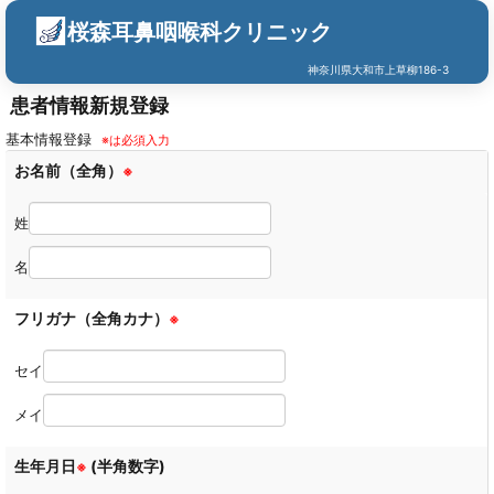
桜森耳鼻咽喉科クリニック
神奈川県大和市上草柳186-3
患者情報新規登録
基本情報登録
※は必須入力
お名前（全角）
※
姓
名
フリガナ（全角カナ）
※
セイ
メイ
生年月日
(半角数字)
※