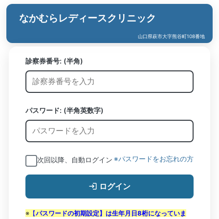
なかむらレディースクリニック
山口県萩市大字熊谷町108番地
診察券番号:
(半角)
パスワード: (半角英数字)
※パスワードをお忘れの方
次回以降、自動ログイン
ログイン
※
【
パスワードの初期設定】は生年月日8桁になっていま