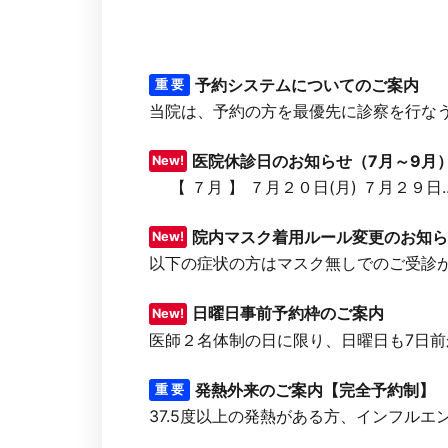
予約システムについてのご案内
重 要
当院は、予約の方を最優先に診察を行なう【
医院休診日のお知らせ（7月～9月
New!
【 ７月 】 ７月２０日(月) ７月２９日..
院内マスク着用ルール変更のお知ら
New!
以下の症状の方はマスク無しでのご受診が可
日曜日事前予約枠のご案内
New!
医師２名体制の日に限り、日曜日も7日前か
発熱外来のご案内【完全予約制】
重 要
37.5度以上の発熱がある方、インフルエン