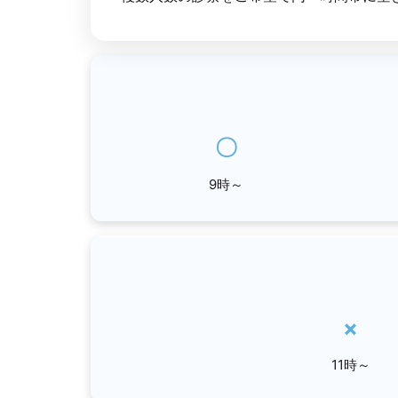
〇
9時～
×
11時～