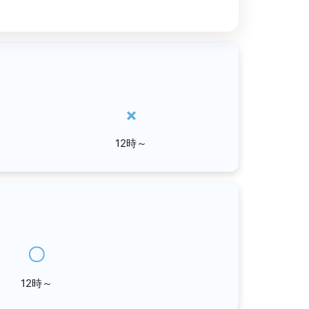
×
12時～
〇
12時～