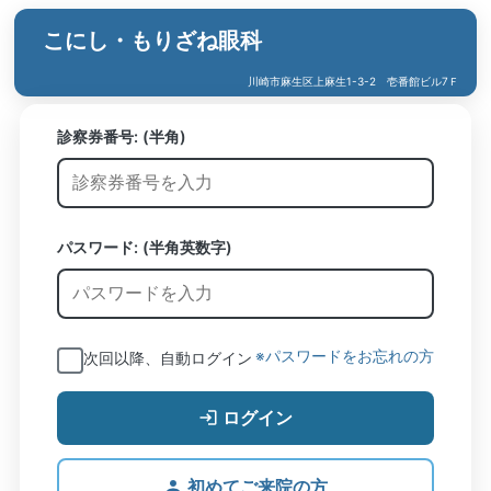
こにし・もりざね眼科
川崎市麻生区上麻生1-3-2 壱番館ビル7Ｆ
診察券番号:
(半角)
パスワード: (半角英数字)
※パスワードをお忘れの方
次回以降、自動ログイン
ログイン
初めてご来院の方