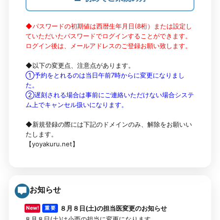
◆パスワードの初期値は西暦生年月日(8桁）または設定し
ていただいたパスワードでログインすることができます。
ログイン後は、メールアドレスのご登録お願い致します。
◆以下の変更点、注意点があります。
①予約をとれるのは当日午前7時からに変更になりまし
た。
②遅刻される場合は事前にご連絡いただけない場合システ
ム上でキャンセル扱いになります。
◆新規登録の際には下記のドメインのみ、解除をお願いい
たします。
【yoyakuru.net】
お知らせ
８月８日(土)の担当医変更のお知らせ
New!
重 要
８月８日(土)は小西の担当に変更になります。