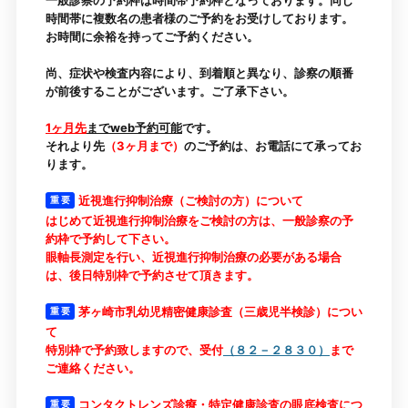
時間帯に複数名の患者様のご予約をお受けしております。
お時間に余裕を持ってご予約ください。
尚、症状や検査内容により、到着順と異なり、診察の順番
が前後することがございます。ご了承下さい。
1ヶ月先
までweb予約可能
です。
それより先
（3ヶ月まで）
のご予約は、お電話にて承ってお
ります。
近視進行抑制治療（ご検討の方）について
重 要
はじめて近視進行抑制治療をご検討の方は、一般診察の予
約枠で予約して下さい。
眼軸長測定を行い、近視進行抑制治療の必要がある場合
は、後日特別枠で予約させて頂きます。
茅ヶ崎市乳幼児精密健康診査（三歳児半検診）につい
重 要
て
特別枠で予約致しますので、受付
（８２－２８３０）
まで
ご連絡ください。
コンタクトレンズ診療・特定健康診査の眼底検査につ
重 要