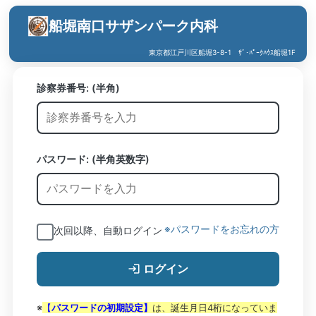
船堀南口サザンパーク内科
東京都江戸川区船堀3-8-1 ｻﾞ･ﾊﾟｰｸﾊｳｽ船堀1F
診察券番号:
(半角)
パスワード: (半角英数字)
※パスワードをお忘れの方
次回以降、自動ログイン
ログイン
※
【
パスワードの初期設定】
は、誕生月日4桁になっていま